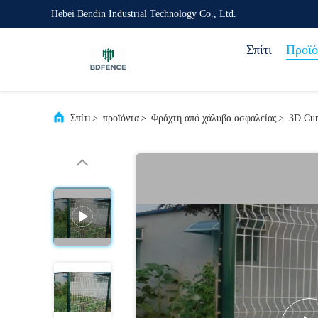
Hebei Bendin Industrial Technology Co., Ltd.
Σπίτι
Προϊό
Σπίτι
>
προϊόντα
>
Φράχτη από χάλυβα ασφαλείας
>
3D Cur