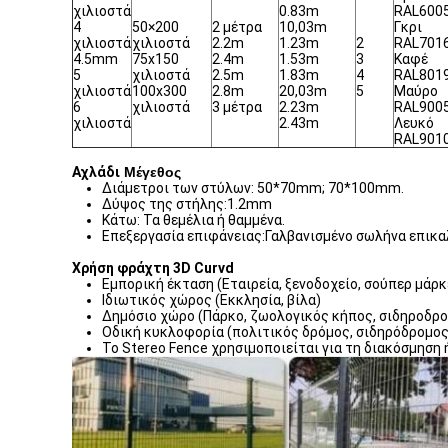
χιλιοστά
0.83m
RAL600
4
50×200
2 μέτρα
10,03m
Γκρι
χιλιοστά
χιλιοστά
2.2m
1.23m
2
RAL701
4.5mm
75x150
2.4m
1.53m
3
Καφέ
5
χιλιοστά
2.5m
1.83m
4
RAL801
χιλιοστά
100x300
2.8m
20,03m
5
Μαύρο
6
χιλιοστά
3 μέτρα
2.23m
RAL900
χιλιοστά
2.43m
Λευκό
RAL901
Αχλάδι
Μέγεθος
Διάμετροι των στύλων: 50*70mm; 70*100mm.
Δύψος της στήλης:1.2mm
Κάτω: Τα θεμέλια ή θαμμένα.
Επεξεργασία επιφάνειας:Γαλβανισμένο σωλήνα επικα
Χρήση φράχτη 3D Curvd
Εμπορική έκταση (Εταιρεία, ξενοδοχείο, σούπερ μάρκ
Ιδιωτικός χώρος (Εκκλησία, βίλα)
Δημόσιο χώρο (Πάρκο, ζωολογικός κήπος, σιδηροδρο
Οδική κυκλοφορία (πολιτικός δρόμος, σιδηρόδρομος
Το Stereo Fence χρησιμοποιείται για τη διακόσμηση