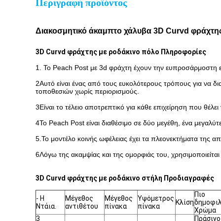
Περιγραφή προϊόντος
Διακοσμητικό άκαμπτο χάλυβα 3D Curvd φράχτη
3D Curvd φράχτης με ροδάκινο πόλο Πληροφορίες
1. Το Peach Post με 3d φράχτη έχουν την ευπροσάρμοστη ε
2Αυτό είναι ένας από τους ευκολότερους τρόπους για να δι
τοποθεσιών χωρίς περιορισμούς.
3Είναι το τέλειο αποτρεπτικό για κάθε επιχείρηση που θέλ
4Το Peach Post είναι διαθέσιμο σε δύο μεγέθη, ένα μεγαλύτε
5.
Το μοντέλο κοινής ωφέλειας έχει τα πλεονεκτήματα της α
6Λόγω της ακαμψίας και της ομορφιάς του, χρησιμοποιείται
3D Curvd φράχτης με ροδάκινο στήλη
Προδιαγραφές
Πιο
- Η
Μέγεθος
Μέγεθος
Υψόμετρος
Κλίση
δημοφι
Ντάια.
αντιθέτου
πίνακα
πίνακα
Χρώμα
3
Πράσινο