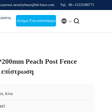
κτρονικό securityfence@bd-fence.com
Τηλ.: 86--15333380773
ώσεις


Αίτημα Ένα απόσπασμα
*200mm Peach Post Fence
 επίστρωση
ei, Κίνα
MT