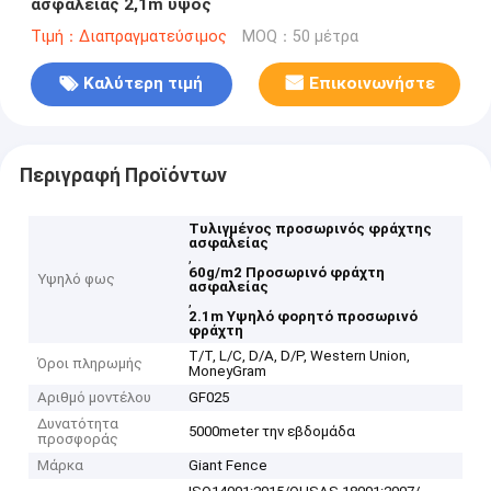
ασφαλείας 2,1m ύψος
Τιμή：Διαπραγματεύσιμος
MOQ：50 μέτρα
Καλύτερη τιμή
Επικοινωνήστε
Περιγραφή Προϊόντων
Τυλιγμένος προσωρινός φράχτης
ασφαλείας
,
60g/m2 Προσωρινό φράχτη
Υψηλό φως
ασφαλείας
,
2.1m Υψηλό φορητό προσωρινό
φράχτη
T/T, L/C, D/A, D/P, Western Union,
Όροι πληρωμής
MoneyGram
Αριθμό μοντέλου
GF025
Δυνατότητα
5000meter την εβδομάδα
προσφοράς
Μάρκα
Giant Fence