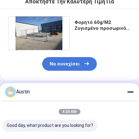
Αποκτήστε Την Καλύτερη Τιμή Για
Φορητό 60g/M2
Ζυγισμένο προσωρινό
φράχτη ασφαλείας 2,1m
ύψος
Να συνεχίσει
Συνιστώμενα Προϊόντα
Austin
4:35 AM
Good day, what product are you looking for?