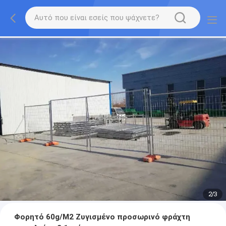
2
/
3
Φορητό 60g/M2 Ζυγισμένο προσωρινό φράχτη