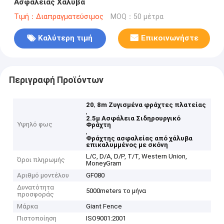
Ασφάλειας Χάλυβα
Τιμή：Διαπραγματεύσιμος
MOQ：50 μέτρα
Καλύτερη τιμή
Επικοινωνήστε
Περιγραφή Προϊόντων
,
20
8m Ζυγισμένα φράχτες πλατείας
,
2.5μ Ασφάλεια Σιδηρουργικό
Υψηλό φως
Φράχτη
,
Φράχτης ασφαλείας από χάλυβα
επικαλυμμένος με σκόνη
L/C, D/A, D/P, T/T, Western Union,
Όροι πληρωμής
MoneyGram
Αριθμό μοντέλου
GF080
Δυνατότητα
5000meters το μήνα
προσφοράς
Μάρκα
Giant Fence
Πιστοποίηση
ISO9001:2001