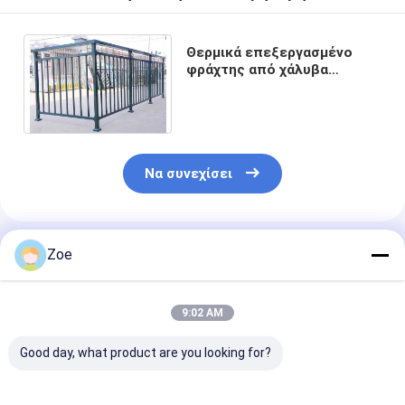
Θερμικά επεξεργασμένο
φράχτης από χάλυβα
σφυρηλατημένου σιδήρου
ύψους 3 μέτρων ISO14001
Να συνεχίσει
Συνιστώμενα Προϊόντα
Zoe
9:02 AM
Good day, what product are you looking for?