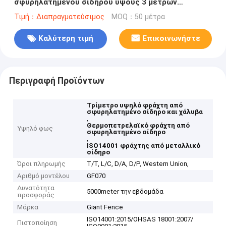
σφυρηλατημένου σιδήρου ύψους 3 μέτρων
ISO14001
Τιμή：Διαπραγματεύσιμος
MOQ：50 μέτρα
Καλύτερη τιμή
Επικοινωνήστε
Περιγραφή Προϊόντων
Τρίμετρο υψηλό φράχτη από
σφυρηλατημένο σίδηρο και χάλυβα
,
Θερμοπετρελαϊκό φράχτη από
Υψηλό φως
σφυρηλατημένο σίδηρο
,
ISO14001 φράχτης από μεταλλικό
σίδηρο
Όροι πληρωμής
T/T, L/C, D/A, D/P, Western Union,
Αριθμό μοντέλου
GF070
Δυνατότητα
5000meter την εβδομάδα
προσφοράς
Μάρκα
Giant Fence
ISO14001:2015/OHSAS 18001:2007/
Πιστοποίηση