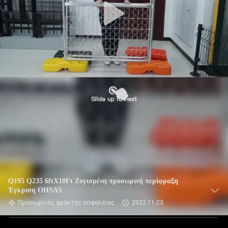
Q195 Q235 6ftX10Ft Ζυγισμένη προσωρινή περίφραξη
Έγκριση OHSAS
Προσωρινός φράκτης ασφαλείας
2022-11-23