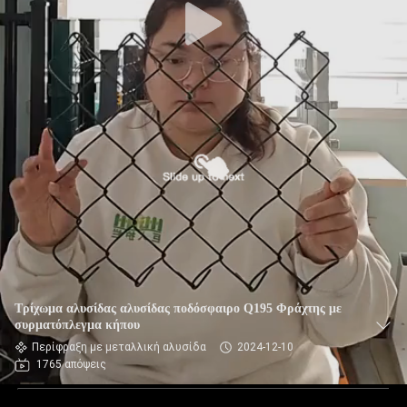
Τρίχωμα αλυσίδας αλυσίδας ποδόσφαιρο Q195 Φράχτης με
συρματόπλεγμα κήπου
Περίφραξη με μεταλλική αλυσίδα
2024-12-10
1765 απόψεις