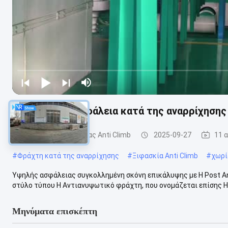
H Post 4mm Ασφάλεια κατά της αναρρίχηση
Περίφραξη ασφαλείας Anti Climb
2025-09-27
11 
#
Φράχτη κατά της αναρρίχησης
#
Ξιφασκία Anti Climb
#
χωρί
Υψηλής ασφάλειας συγκολλημένη σκόνη επικάλυψης με H Post A
στύλο τύπου H Αντιανυψωτικό φράχτη, που ονομάζεται επίσης Hig
Μηνύματα επισκέπτη