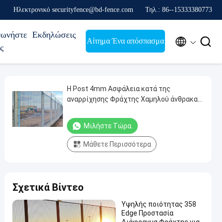
Ηλεκτρονικό securityfence@bd-fence.com
Τηλ.: 86--15333380773
νωνήστε
Εκδηλώσεις


Αίτημα Ένα απόσπασμα
ς
H Post 4mm Ασφάλεια κατά της
αναρρίχησης Φράχτης Χαμηλού άνθρακα
Σιδηρόσύρμα
Μιλήστε Τώρα.
Μάθετε Περισσότερα
Σχετικά Βίντεο
Υψηλής ποιότητας 358
Edge Προστασία