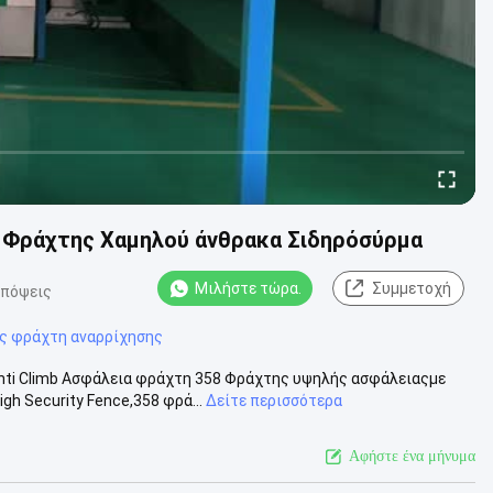
ς Φράχτης Χαμηλού άνθρακα Σιδηρόσύρμα
Μιλήστε τώρα.
Συμμετοχή
απόψεις
ς φράχτη αναρρίχησης
nti Climb Ασφάλεια φράχτη 358 Φράχτης υψηλής ασφάλειαςμε
h Security Fence,358 φρά...
Δείτε περισσότερα
Αφήστε ένα μήνυμα