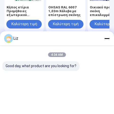
Κήπος κτίρια
OHSAS RAL 6007
Οικιακό πράσ
Προμήθειες
1,03m Χάλυβα με
σκόνη
εξωτερικού
επίστρωση σκόνης
επικαλυμμένο
μεταλλικού υλικού
τριγωνικό σχέ
3D κάμψη
ασφάλεια 3D 
Καλύτερη τιμή
Καλύτερη τιμή
Καλύτερη 
καμπυλωτό
φράχτη
συγκολλημένο
χαλύβδινο σύρμα
Liz
δίχτυ εύκολα
συναρμολογημένο
Αρχική
Περίπου
επαφή
Desktop
πίνακα φράχτη
Σελίδα
εμείς
Site
Sitemap
Πολιτική απορρήτου
4:34 AM
Ποιότητα
Φράχτη από χάλυβα ασφαλείας
Κίνα
εργοστάσιο.Copyright © 2026 Hebei Bendin Industrial Technology
Good day, what product are you looking for?
Co., Ltd.. All Rights Reserved.
Σπίτι
Προϊόντα
Εμφάνιση VR