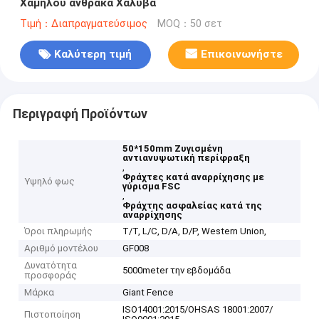
Χαμηλού άνθρακα Χάλυβα
Τιμή：Διαπραγματεύσιμος
MOQ：50 σετ
Καλύτερη τιμή
Επικοινωνήστε
Περιγραφή Προϊόντων
50*150mm Ζυγισμένη
αντιανυψωτική περίφραξη
,
Φράχτες κατά αναρρίχησης με
Υψηλό φως
γύρισμα FSC
,
Φράχτης ασφαλείας κατά της
αναρρίχησης
Όροι πληρωμής
T/T, L/C, D/A, D/P, Western Union,
Αριθμό μοντέλου
GF008
Δυνατότητα
5000meter την εβδομάδα
προσφοράς
Μάρκα
Giant Fence
ISO14001:2015/OHSAS 18001:2007/
Πιστοποίηση