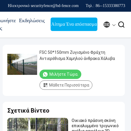
Ηλεκτρονικό securityfence@bd-fence.com
Τηλ.: 86--15333380773
νωνήστε
Εκδηλώσεις


Αίτημα Ένα απόσπασμα
ς
FSC 50*150mm Ζυγισμένο Φράχτη
Αντιερέθισμα Χαμηλού άνθρακα Χάλυβα
Μιλήστε Τώρα.
Μάθετε Περισσότερα
Σχετικά Βίντεο
Οικιακό πράσινη σκόνη
επικαλυμμένο τριγωνικό