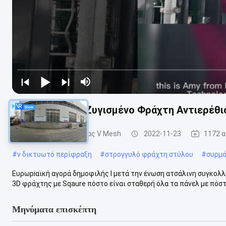
FSC 50*150mm Ζυγισμένο Φράχτη Αντιερέθι
Περίφραξη ασφαλείας V Mesh
2022-11-23
1172 
#
v δικτυωτό περίφραξη
#
στρογγυλό φράχτη στύλου
#
συρμά
Ευρωpiαϊκή αγορά δημοφιλής I μετά την ένωση ατσάλινη συγκολ
3D φράχτης με Sqaure πόστο είναι σταθερή όλα τα πάνελ με πόστο
Μηνύματα επισκέπτη