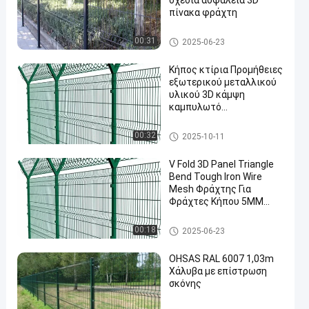
σχέδια ασφάλεια 3D
πίνακα φράχτη
Περίφραξη ασφαλείας V Mes
00:31
2025-06-23
h
Κήπος κτίρια Προμήθειες
εξωτερικού μεταλλικού
υλικού 3D κάμψη
καμπυλωτό
συγκολλημένο χαλύβδινο
σύρμα δίχτυ εύκολα
Περίφραξη ασφαλείας V Mes
00:32
2025-10-11
συναρμολογημένο πίνακα
h
φράχτη
V Fold 3D Panel Triangle
Bend Tough Iron Wire
Mesh Φράχτης Για
Φράχτες Κήπου 5MM
Wire Διαμέτρου PE
επικαλυμμένη επιφάνεια
Περίφραξη ασφαλείας V Mes
00:18
2025-06-23
h
OHSAS RAL 6007 1,03m
Χάλυβα με επίστρωση
σκόνης