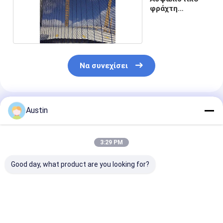
φράχτη
αεροδρομίου
Να συνεχίσει
Συνιστώμενα Προϊόντα
Austin
3:29 PM
Good day, what product are you looking for?
Κεραυνός 2.5M
Πλατεία Ραλ6005
Χαμηλό άνθρα
Ασφάλεια κατά της
Πράσινο χρώμα
Σιδηροσύρμα
αναρρίχησης
12.7*76.2 MM