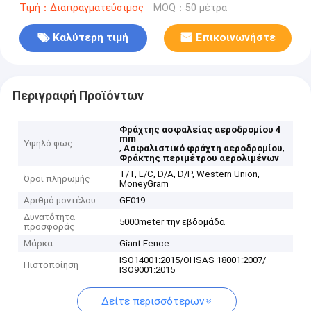
Τιμή：Διαπραγματεύσιμος
MOQ：50 μέτρα
Καλύτερη τιμή
Επικοινωνήστε
Περιγραφή Προϊόντων
Φράχτης ασφαλείας αεροδρομίου 4
mm
Υψηλό φως
,
,
Ασφαλιστικό φράχτη αεροδρομίου
Φράκτης περιμέτρου αερολιμένων
T/T, L/C, D/A, D/P, Western Union,
Όροι πληρωμής
MoneyGram
Αριθμό μοντέλου
GF019
Δυνατότητα
5000meter την εβδομάδα
προσφοράς
Μάρκα
Giant Fence
ISO14001:2015/OHSAS 18001:2007/
Πιστοποίηση
ISO9001:2015
Δείτε περισσότερων